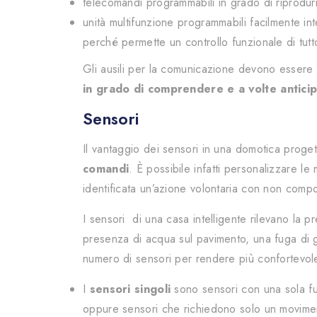
telecomandi programmabili in grado di riprodurre 
unità multifunzione programmabili facilmente inte
perché permette un controllo funzionale di tutt
Gli ausili per la comunicazione devono essere s
in grado di comprendere e a volte anticipa
Sensori
Il vantaggio dei sensori in una domotica proget
comandi
. È possibile infatti personalizzare le
identificata un’azione volontaria con non compo
I sensori di una casa intelligente rilevano la pr
presenza di acqua sul pavimento, una fuga di ga
numero di sensori per rendere più confortevole
I
sensori singoli
sono sensori con una sola fu
oppure sensori che richiedono solo un moviment