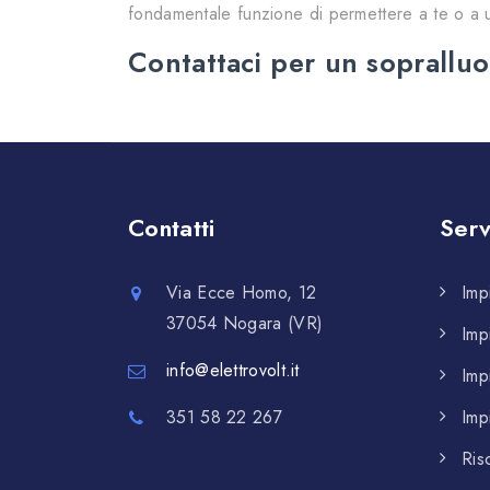
fondamentale funzione di permettere a te o a u
Contattaci per un sopralluo
Contatti
Serv
Via Ecce Homo, 12
Imp
37054 Nogara (VR)
Impi
info@elettrovolt.it
Impi
351 58 22 267
Impi
Ris