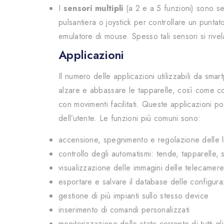
I
sensori multipli
(a 2 e a 5 funzioni) sono sen
pulsantiera o joystick per controllare un punta
emulatore di mouse. Spesso tali sensori si riv
Applicazioni
Il numero delle applicazioni utilizzabili da s
alzare e abbassare le tapparelle, così come con
con movimenti facilitati. Queste applicazioni p
dell’utente. Le funzioni più comuni sono:
accensione, spegnimento e regolazione delle l
controllo degli automatismi: tende, tapparelle,
visualizzazione delle immagini delle telecamere 
esportare e salvare il database delle configuraz
gestione di più impianti sullo stesso device
inserimento di comandi personalizzati
monitorizzazione dello stato corrente di tutti gl