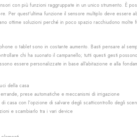
sori con più funzioni raggruppate in un unico strumento. È possib
tore. Per quest'ultima funzione il sensore multiplo deve essere 
elano ottime soluzioni perché in poco spazio racchiudono molte f
martphone o tablet sono in costante aumento. Basti pensare al se
trollare chi ha suonato il campanello; tutti questi gesti possono
ossono essere personalizzate in base all’abitazione e alla fonda
uci della casa
 serrande, prese automatiche e meccanismi di irrigazione
di casa con l’opzione di salvare degli scatticontrollo degli scen
ioni e scambiarlo tra i vari device
i elementi