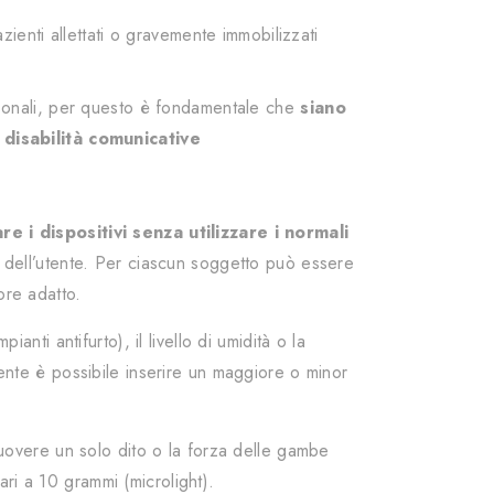
zienti allettati o gravemente immobilizzati
ersonali, per questo è fondamentale che
siano
 disabilità comunicative
re i dispositivi senza utilizzare i normali
oni dell’utente. Per ciascun soggetto può essere
ore adatto.
nti antifurto), il livello di umidità o la
tente è possibile inserire un maggiore o minor
uovere un solo dito o la forza delle gambe
ri a 10 grammi (microlight).