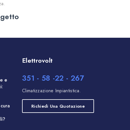
za.
ogetto
Elettrovolt
351 - 58 -22 - 267
me e
i:
Climatizzazione Impiantistica.
icura
Richiedi Una Quotazione
li?