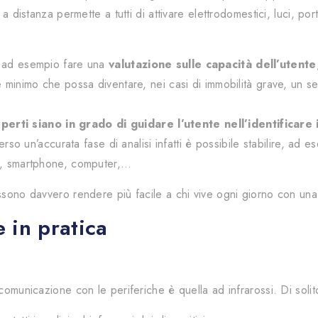
o a distanza permette a tutti di attivare elettrodomestici, luci,
e ad esempio fare una
valutazione sulle capacità dell’utente
he minimo che possa diventare, nei casi di immobilità grave, un
rti siano in grado di guidare l’utente nell’identificare i
erso un’accurata fase di analisi infatti è possibile stabilire, ad e
do, smartphone, computer,…
ssono davvero rendere più facile a chi vive ogni giorno con una 
 in pratica
comunicazione con le periferiche è quella ad infrarossi. Di solit