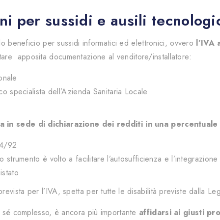
i per sussidi e ausili tecnologic
lo beneficio per sussidi informatici ed elettronici, ovvero
l’IVA 
ntare apposita documentazione al venditore/installatore:
ionale
co specialista dell’Azienda Sanitaria Locale
a in sede di dichiarazione dei redditi in una percentuale
04/92
 strumento è volto a facilitare l’autosufficienza e l’integrazione
istato
vista per l’IVA, spetta per tutte le disabilità previste dalla L
er sé complesso, è ancora più importante
affidarsi ai giusti pr