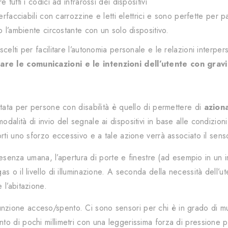
tutti i codici ad infrarossi dei dispositivi
rfacciabili con carrozzine e letti elettrici e sono perfette per pa
o l’ambiente circostante con un solo dispositivo.
celti per facilitare l’autonomia personale e le relazioni interp
re le comunicazioni e le intenzioni dell’utente con gravi
tata per persone con disabilità è quello di permettere di
aziona
 modalità di invio del segnale ai dispositivi in base alle condizi
rti uno sforzo eccessivo e a tale azione verrà associato il sens
esenza umana, l’apertura di porte e finestre (ad esempio in un impia
s o il livello di illuminazione. A seconda della necessità dell’u
 l’abitazione.
nzione acceso/spento. Ci sono sensori per chi è in grado di m
o di pochi millimetri con una leggerissima forza di pressione pa