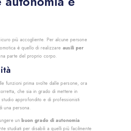
re autonomia e
i sicuro più accogliente. Per alcune persone
 domotica è quello di realizzare
ausili per
una parte del proprio corpo.
ità
lle funzioni prima svolte dalle persone, ora
rretta, che sia in grado di mettere in
tudio approfondito e di professionisti
 di una persona.
giungere un
buon grado di autonomia
 studiati per disabili a quelli più facilmente