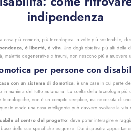
sabilità: come ritrova
indipendenza
|controllo;campo05;|
 tua casa più comoda, più tecnologica, a volte più sostenibile, d
pendenza, è libertà, è vita
. Uno degli obiettivi più alti della
tà, malattie degenerative o traumi, non riescono più a muovere 
motica per persone con disabil
casa con un sistema di domotica
, è una casa in cui parte de
in maniera del tutto autonoma. La scelta della tecnologia più co
 tecnologiche, non è un compito semplice, ma necessita di uno s
n questo modo una casa intelligente può davvero svoltare la vita
sabile al centro del progetto
: deve poter interagire e rag
base delle sue specifiche esigenze. Dai dispositivi appositamente