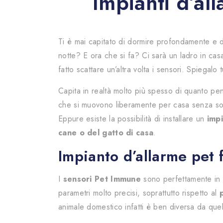
Impianti d’al
Ti è mai capitato di dormire profondamente e di r
notte? E ora che si fa? Ci sarà un ladro in ca
fatto scattare un’altra volta i sensori. Spiegalo
Capita in realtà molto più spesso di quanto pen
che si muovono liberamente per casa senza sospe
Eppure esiste la possibilità di installare un
imp
cane o del gatto di casa
.
Impianto d’allarme pet 
I
sensori Pet Immune
sono perfettamente in g
parametri molto precisi, soprattutto rispetto al
animale domestico infatti è ben diversa da que