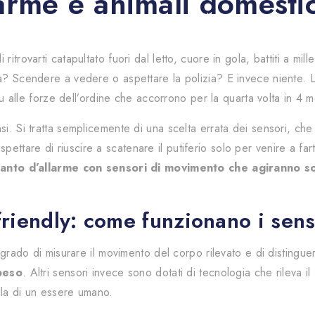
larme e animali domesti
|controllo;campo05;|
itrovarti catapultato fuori dal letto, cuore in gola, battiti a mil
sa? Scendere a vedere o aspettare la polizia? E invece niente. 
 tu alle forze dell’ordine che accorrono per la quarta volta in 4 m
si. Si tratta semplicemente di una scelta errata dei sensori, ch
ttare di riuscire a scatenare il putiferio solo per venire a far
ianto d’allarme con sensori di movimento che agiranno so
friendly: come funzionano i sen
rado di misurare il movimento del corpo rilevato e di distingu
peso
. Altri sensori invece sono dotati di tecnologia che rileva il
lla di un essere umano.