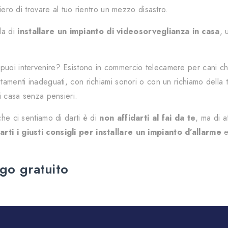
siero di trovare al tuo rientro un mezzo disastro.
la di
installare un impianto di videosorveglianza in casa
, 
puoi intervenire? Esistono in commercio telecamere per cani che 
rtamenti inadeguati, con richiami sonori o con un richiamo dell
di casa senza pensieri.
che ci sentiamo di darti è di
non affidarti al fai da te
, ma di a
darti i giusti consigli per installare un impianto d’allarme
e 
go gratuito