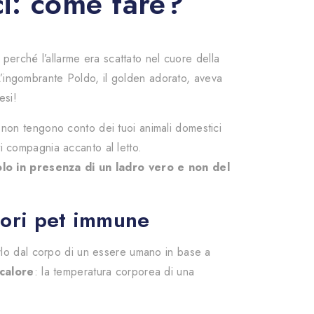
ci: come fare?
le perché l’allarme era scattato nel cuore della
L’ingombrante Poldo, il golden adorato, aveva
esi!
e non tengono conto dei tuoi animali domestici
ti compagnia accanto al letto.
lo in presenza di un ladro vero e non del
sori pet immune
erlo dal corpo di un essere umano in base a
calore
: la temperatura corporea di una