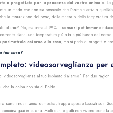
ato e progettato per la presenza del vostro animale
. La
, in modo che non sia possibile che l’animale arrivi a quell’alt
bbe la misurazione del peso, della massa o della temperatura d
lsi allarmi? No, ma arrivi al 99%. I
sensori pet immune
riduco
a corrente d’aria, una temperatura più alta o più bassa del corpo e
e perimetrale esterno alla casa
, ma si parla di progetti e cos
 la tua casa?
ompleto: videosorveglianza per 
 videosorveglianza al tuo impianto d’allarme? Per due ragioni:
me, che la colpa non sia di Poldo
erci sono i nostri amici domestici, troppo spesso lasciati soli. 
o, combina guai in cucina. Molti cani e gatti non vivono bene la 