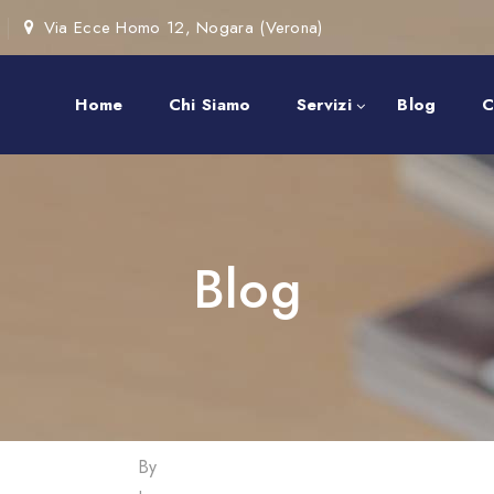
Via Ecce Homo 12, Nogara (Verona)
Home
Chi Siamo
Servizi
Blog
C
Blog
By